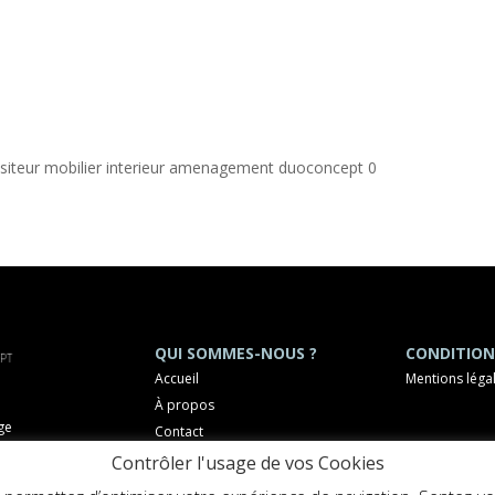
 visiteur mobilier interieur amenagement duoconcept 0
QUI SOMMES-NOUS ?
CONDITION
Accueil
Mentions léga
À propos
ge
Contact
OCHELLE
Contrôler l'usage de vos Cookies