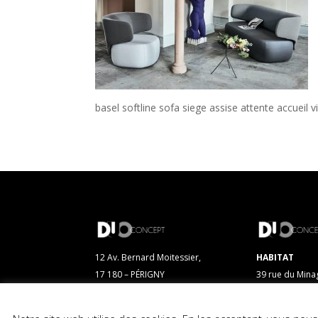
basel softline sofa siege assise attente accueil
12 Av. Bernard Moitessier,
HABITAT
17 180 – PÉRIGNY
39 rue du Mina
17 000 – LA R