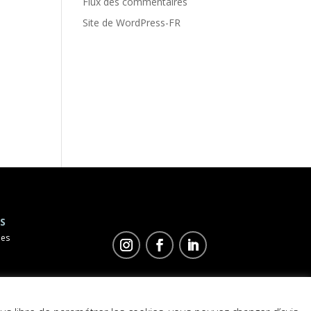
Flux des commentaires
Site de WordPress-FR
S
les
©
Duo Concept
2023