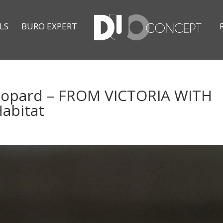
LS
BURO EXPERT
éopard – FROM VICTORIA WITH
abitat