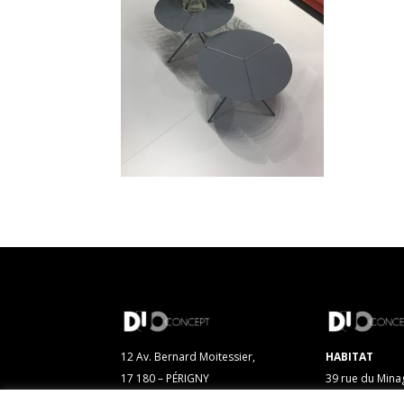
12 Av. Bernard Moitessier,
HABITAT
17 180 – PÉRIGNY
39 rue du Mina
17 000 – LA R