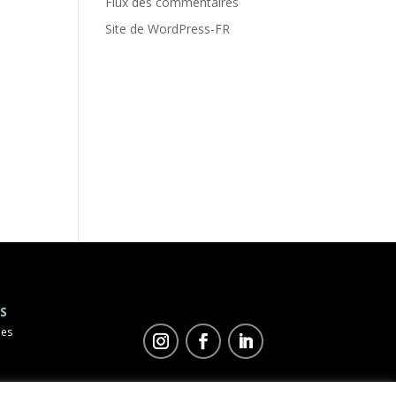
Flux des commentaires
Site de WordPress-FR
S
les
©
Duo Concept
2023