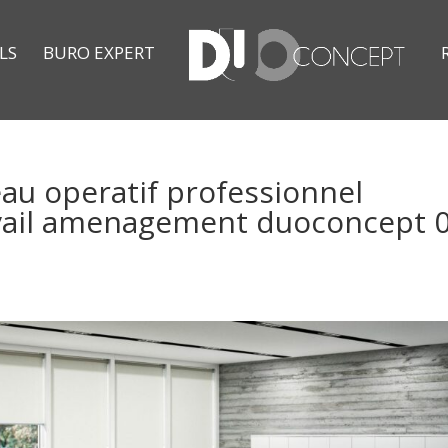
LS
BURO EXPERT
eau operatif professionnel
ravail amenagement duoconcept 