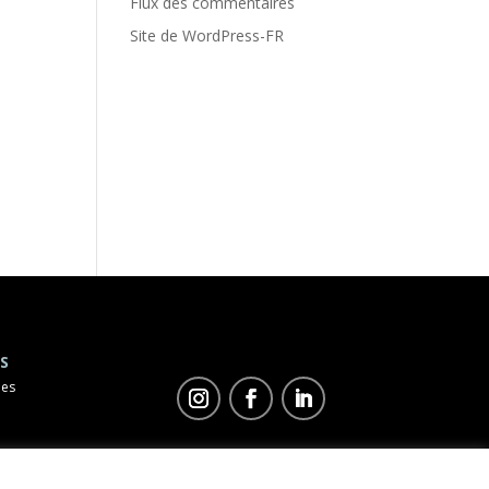
Flux des commentaires
Site de WordPress-FR
S
les
©
Duo Concept
2023