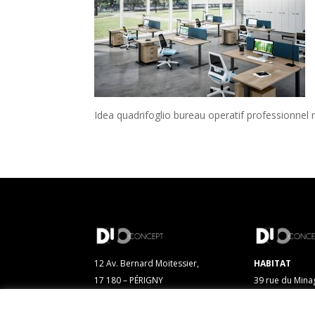
Idea quadrifoglio bureau operatif professionnel
12 Av. Bernard Moitessier,
HABITAT
17 180 – PÉRIGNY
39 rue du Mina
17 000 – LA R