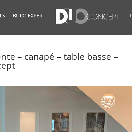
LS
BURO EXPERT
tente – canapé – table basse –
cept