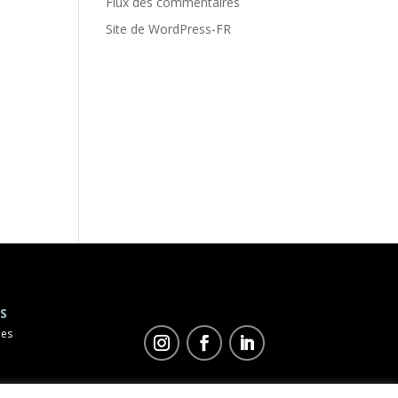
Flux des commentaires
Site de WordPress-FR
S
les
©
Duo Concept
2023