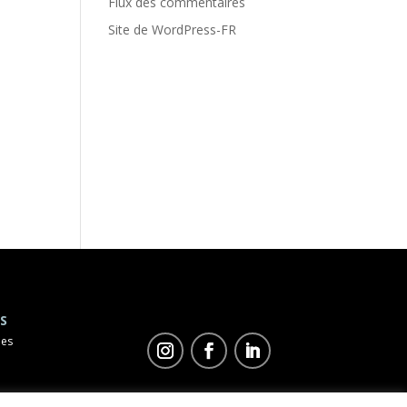
Flux des commentaires
Site de WordPress-FR
S
les
©
Duo Concept
2023