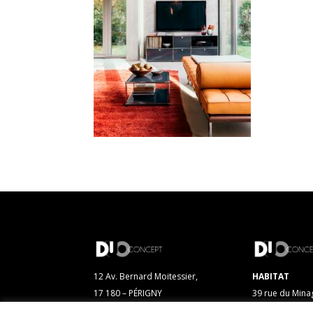
12 Av. Bernard Moitessier,
HABITAT
17 180 – PÉRIGNY
39 rue du Mina
17 000 – LA R