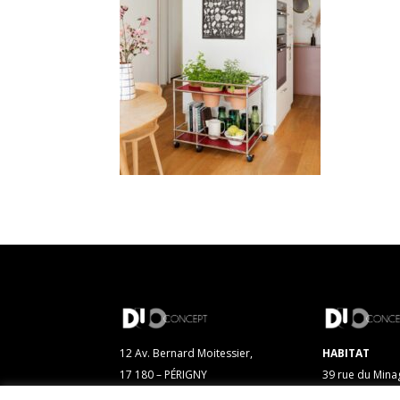
12 Av. Bernard Moitessier,
HABITAT
17 180 – PÉRIGNY
39 rue du Mina
17 000 – LA R