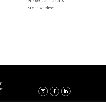
Flux des commentaires
Site de WordPress-FR
S
les
©
Duo Concept
2023