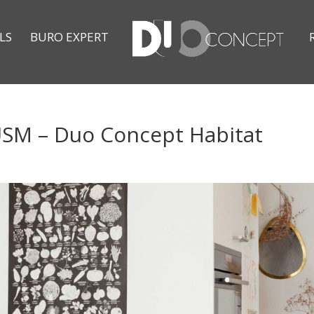
LS
BURO EXPERT
USM – Duo Concept Habitat